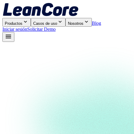



Blog
Productos
Casos de uso
Nosotros
Iniciar sesión
Solicitar Demo
