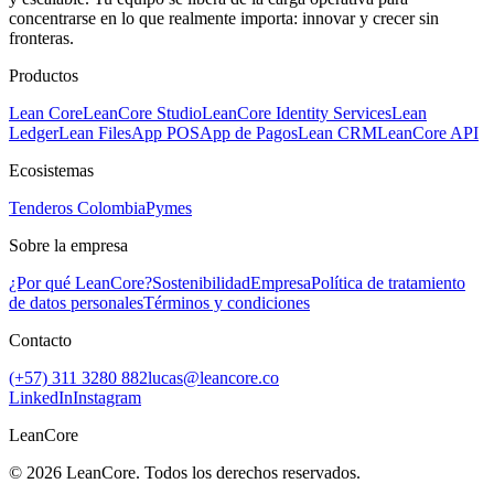
concentrarse en lo que realmente importa: innovar y crecer sin
fronteras.
Productos
Lean Core
LeanCore Studio
LeanCore Identity Services
Lean
Ledger
Lean Files
App POS
App de Pagos
Lean CRM
LeanCore API
Ecosistemas
Tenderos Colombia
Pymes
Sobre la empresa
¿Por qué LeanCore?
Sostenibilidad
Empresa
Política de tratamiento
de datos personales
Términos y condiciones
Contacto
(+57) 311 3280 882
lucas@leancore.co
LinkedIn
Instagram
LeanCore
©
2026
LeanCore. Todos los derechos reservados.